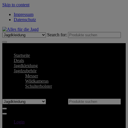
Skip to content
Impressum
Datenschutz
Search for:
Primary Menu
Startseite
Deals
Jagdkleidung
Jagdzubehör
Messer
Wildkameras
Schulterholster
x
Search for:
Login