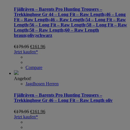
Fjällräven – Barents Pro Hunting Trousers –
Trekkinghose Gr 44 – Long Fit – Raw Length;46 – Long
Fit – Raw Length;46 – Raw Length;54 – Long Fit – Raw
Length;56 – Long Fit – Raw Length;58 – Long Fit – Raw
Length;58 – Raw Length;60 – Raw Length
braun;oliv;schwarz
€
179.95
€
161.96
Jetzt kaufen*
Compare
Angebot!
Jagdhosen Herren
Fjällräven – Barents Pro Hunting Trousers –
Trekkinghose Gr 46 – Long Fit – Raw Length oliv
€
179.95
€
161.96
Jetzt kaufen*