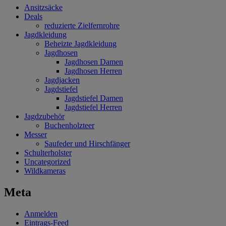
Ansitzsäcke
Deals
reduzierte Zielfernrohre
Jagdkleidung
Beheizte Jagdkleidung
Jagdhosen
Jagdhosen Damen
Jagdhosen Herren
Jagdjacken
Jagdstiefel
Jagdstiefel Damen
Jagdstiefel Herren
Jagdzubehör
Buchenholzteer
Messer
Saufeder und Hirschfänger
Schulterholster
Uncategorized
Wildkameras
Meta
Anmelden
Eintrags-Feed